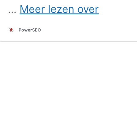
SEO
…
Meer lezen over
in
Abbekinderen
PowerSEO