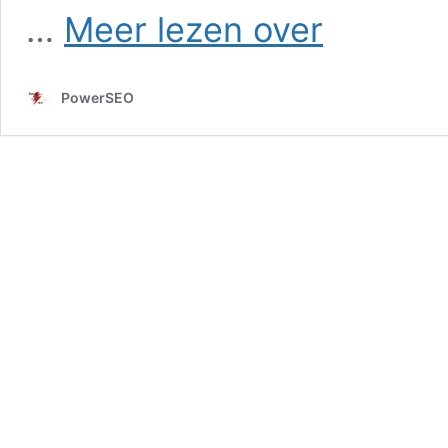
SEO
…
Meer lezen over
in
Avendorp
PowerSEO