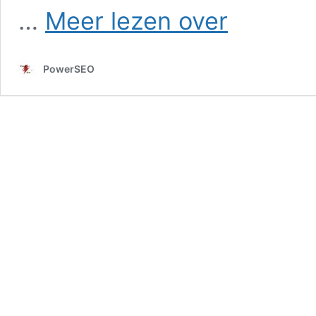
SEO
…
Meer lezen over
in
Boesingheliede
PowerSEO