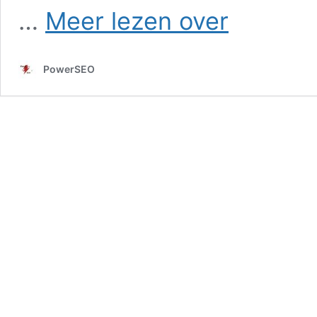
SEO
…
Meer lezen over
in
Bornerbroek
PowerSEO