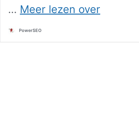
SEO
…
Meer lezen over
in
Bruinehaar
PowerSEO