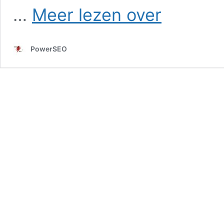
SEO
…
Meer lezen over
in
Brunssum
PowerSEO