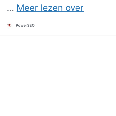
SEO
…
Meer lezen over
in
Budel-
Schoot
PowerSEO