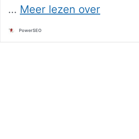
SEO
…
Meer lezen over
in
Diepenheim
PowerSEO