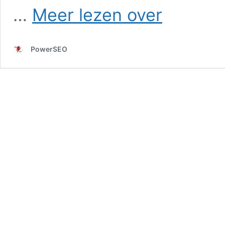
SEO
…
Meer lezen over
in
Geefsweer
PowerSEO