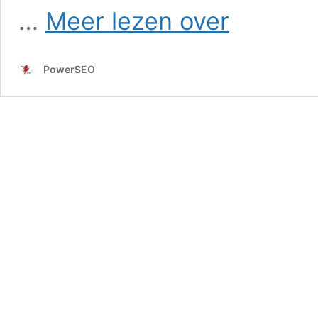
SEO
…
Meer lezen over
in
Hagestein
PowerSEO