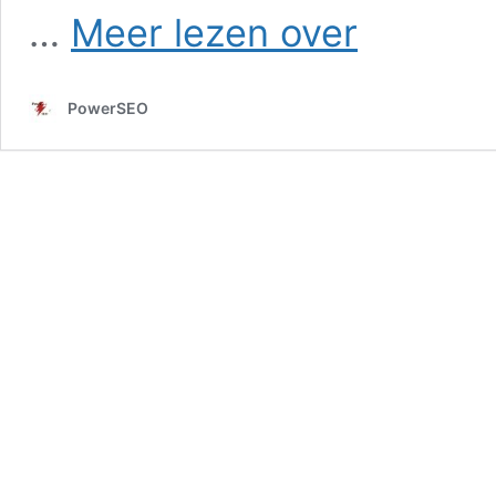
SEO
…
Meer lezen over
in
Heijningen
PowerSEO