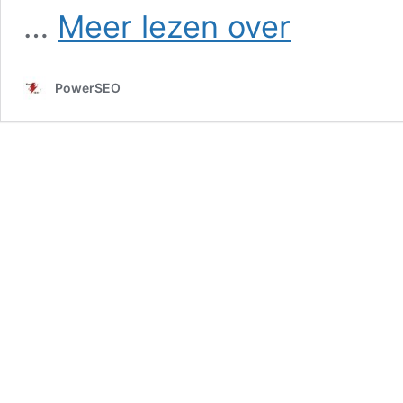
SEO
…
Meer lezen over
in
Julianadorp
PowerSEO