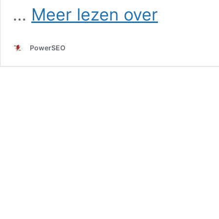
SEO
…
Meer lezen over
in
Kerkbuurt
PowerSEO