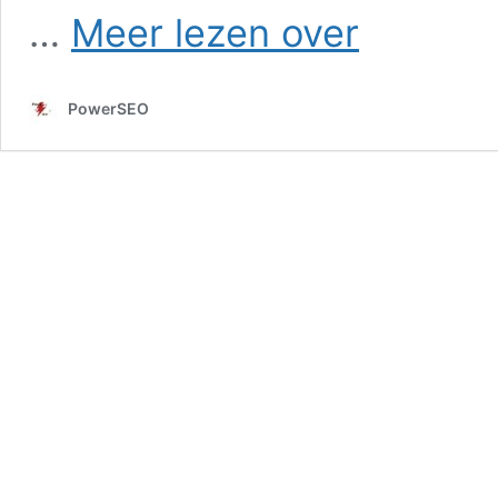
SEO
…
Meer lezen over
in
Ledeacker
PowerSEO