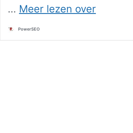
SEO
…
Meer lezen over
in
Maarheeze
PowerSEO