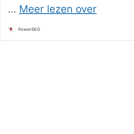
SEO
…
Meer lezen over
in
Maashees
PowerSEO