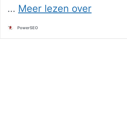
SEO
…
Meer lezen over
in
Mastenbroek
PowerSEO