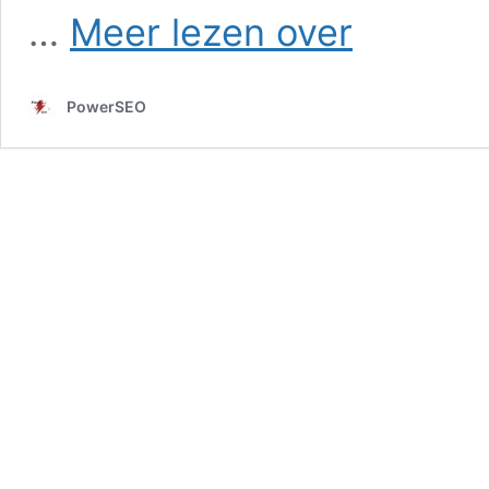
SEO
…
Meer lezen over
in
Nieuwersluis
PowerSEO