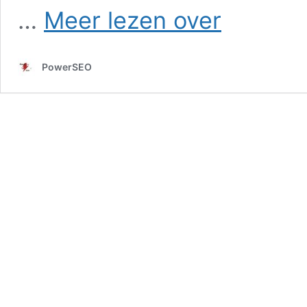
SEO
…
Meer lezen over
in
Reijmerstok
PowerSEO