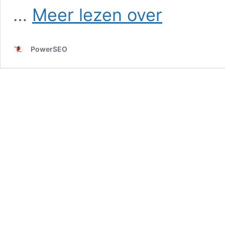
SEO
…
Meer lezen over
in
Roodesluis
PowerSEO