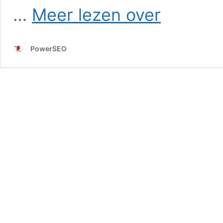
SEO
…
Meer lezen over
in
Schokland
PowerSEO