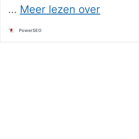
SEO
…
Meer lezen over
in
Sinoutskerke
PowerSEO