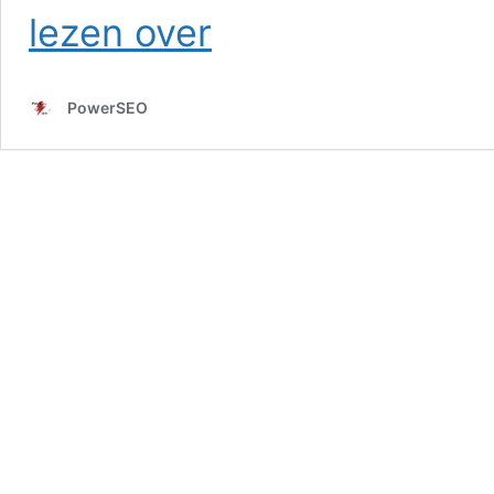
SEO
lezen over
in
Sint
Maartensbrug
PowerSEO