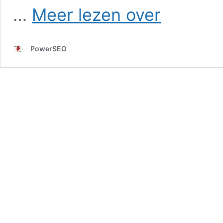
SEO
…
Meer lezen over
in
Staphorst
PowerSEO