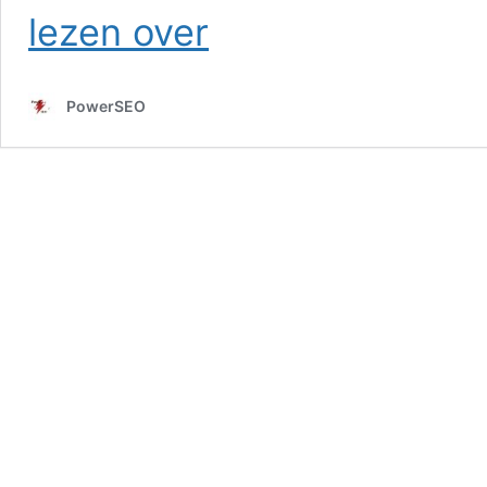
SEO
lezen over
Mookhoek
PowerSEO