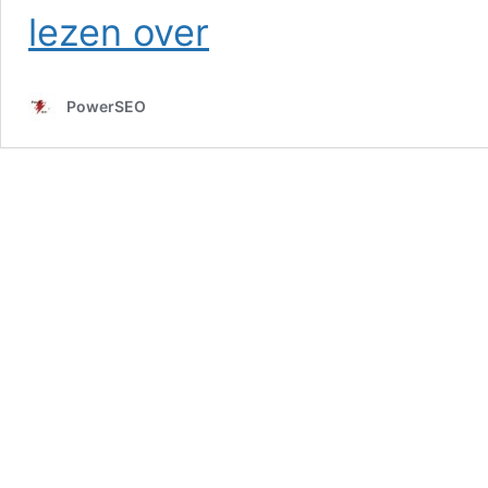
SEO
lezen over
Woubrugge
PowerSEO