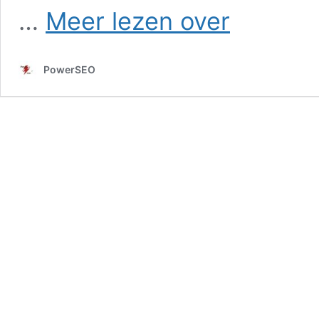
SEO
…
Meer lezen over
in
Oudelande
PowerSEO