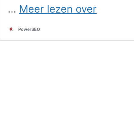
SEO
…
Meer lezen over
in
Oudeschild
PowerSEO