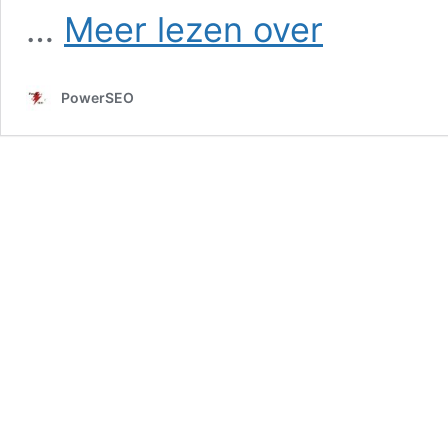
SEO
…
Meer lezen over
in
Philippine
PowerSEO