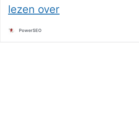
SEO
lezen over
in
Sint
Agatha
PowerSEO