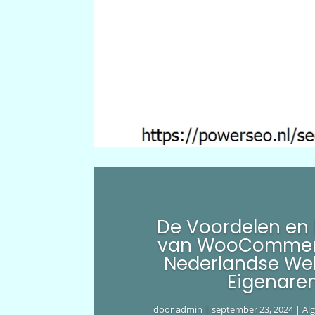
De Voordelen en
van WooCommer
Nederlandse We
Eigenare
door
admin
|
september 23, 2024
|
Al