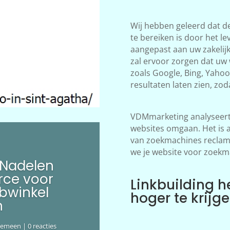
Wij hebben geleerd dat d
te bereiken is door het le
aangepast aan uw zakelij
zal ervoor zorgen dat uw
zoals Google, Bing, Yahoo!
resultaten laten zien, zod
VDMmarketing analyseert 
websites omgaan. Het is 
van zoekmachines reclame
we je website voor zoekm
 Nadelen
ce voor
Linkbuilding h
bwinkel
hoger te krijg
n
gemeen
| 0 reacties