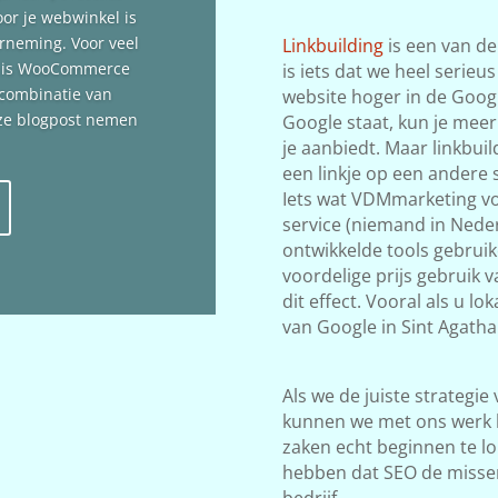
oor je webwinkel is
erneming. Voor veel
Linkbuilding
is een van de
n is WooCommerce
is iets dat we heel serieu
 combinatie van
website hoger in de Google
deze blogpost nemen
Google staat, kun je meer
je aanbiedt. Maar linkbuil
een linkje op een andere s
Iets wat VDMmarketing vol
service (niemand in Neder
ontwikkelde tools gebrui
voordelige prijs gebruik 
dit effect. Vooral als u l
van Google in Sint Agatha 
Als we de juiste strategie
kunnen we met ons werk 
zaken echt beginnen te lop
hebben dat SEO de misse
bedrijf.