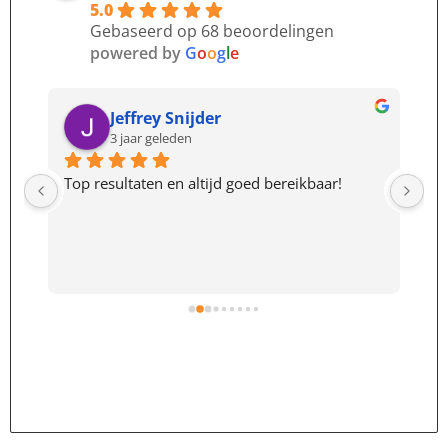
5.0
Gebaseerd op 68 beoordelingen
powered by
G
o
o
g
l
e
Jeffrey Snijder
3 jaar geleden
Top resultaten en altijd goed bereikbaar!
Al
pa
der
Po
ve