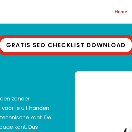
Home
GRATIS SEO CHECKLIST DOWNLOAD
doen zonder
 voor je uit handen
 technische kant. De
-page kant. Dus