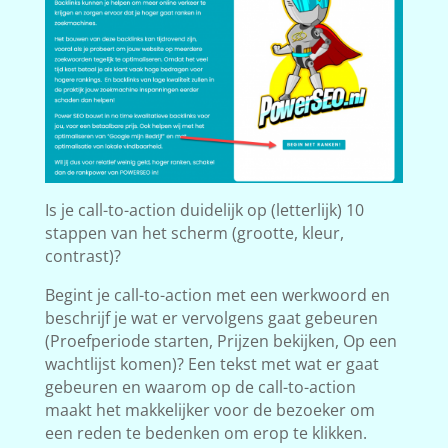
Is je call-to-action duidelijk op (letterlijk) 10
stappen van het scherm (grootte, kleur,
contrast)?
Begint je call-to-action met een werkwoord en
beschrijf je wat er vervolgens gaat gebeuren
(Proefperiode starten, Prijzen bekijken, Op een
wachtlijst komen)? Een tekst met wat er gaat
gebeuren en waarom op de call-to-action
maakt het makkelijker voor de bezoeker om
een reden te bedenken om erop te klikken.