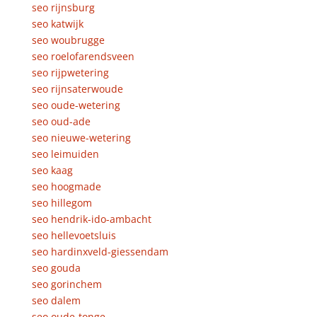
seo rijnsburg
seo katwijk
seo woubrugge
seo roelofarendsveen
seo rijpwetering
seo rijnsaterwoude
seo oude-wetering
seo oud-ade
seo nieuwe-wetering
seo leimuiden
seo kaag
seo hoogmade
seo hillegom
seo hendrik-ido-ambacht
seo hellevoetsluis
seo hardinxveld-giessendam
seo gouda
seo gorinchem
seo dalem
seo oude-tonge