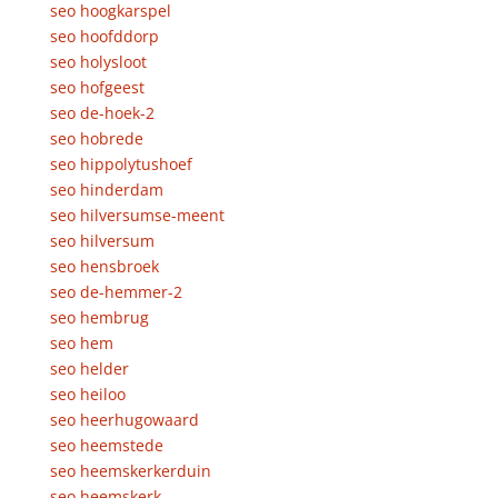
seo hoogkarspel
seo hoofddorp
seo holysloot
seo hofgeest
seo de-hoek-2
seo hobrede
seo hippolytushoef
seo hinderdam
seo hilversumse-meent
seo hilversum
seo hensbroek
seo de-hemmer-2
seo hembrug
seo hem
seo helder
seo heiloo
seo heerhugowaard
seo heemstede
seo heemskerkerduin
seo heemskerk