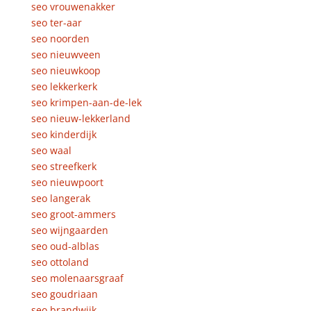
seo vrouwenakker
seo ter-aar
seo noorden
seo nieuwveen
seo nieuwkoop
seo lekkerkerk
seo krimpen-aan-de-lek
seo nieuw-lekkerland
seo kinderdijk
seo waal
seo streefkerk
seo nieuwpoort
seo langerak
seo groot-ammers
seo wijngaarden
seo oud-alblas
seo ottoland
seo molenaarsgraaf
seo goudriaan
seo brandwijk