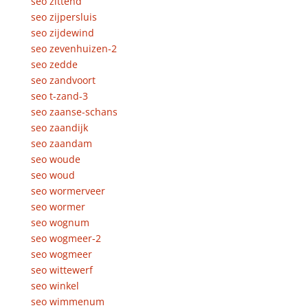
seo zittend
seo zijpersluis
seo zijdewind
seo zevenhuizen-2
seo zedde
seo zandvoort
seo t-zand-3
seo zaanse-schans
seo zaandijk
seo zaandam
seo woude
seo woud
seo wormerveer
seo wormer
seo wognum
seo wogmeer-2
seo wogmeer
seo wittewerf
seo winkel
seo wimmenum