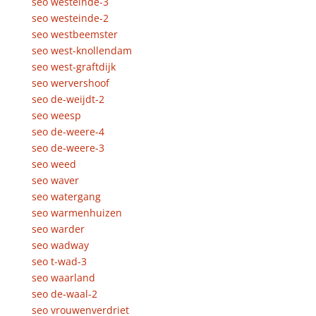
seo westeinde-3
seo westeinde-2
seo westbeemster
seo west-knollendam
seo west-graftdijk
seo wervershoof
seo de-weijdt-2
seo weesp
seo de-weere-4
seo de-weere-3
seo weed
seo waver
seo watergang
seo warmenhuizen
seo warder
seo wadway
seo t-wad-3
seo waarland
seo de-waal-2
seo vrouwenverdriet