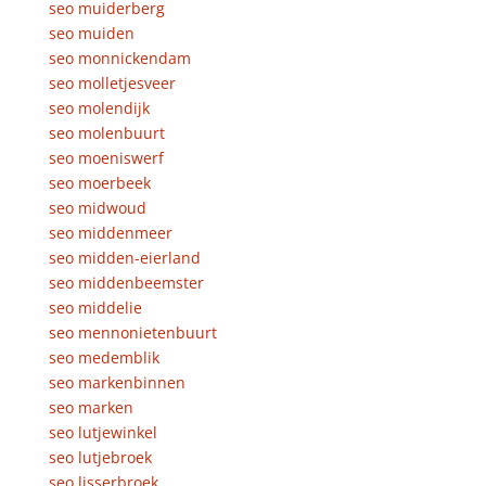
seo muiderberg
seo muiden
seo monnickendam
seo molletjesveer
seo molendijk
seo molenbuurt
seo moeniswerf
seo moerbeek
seo midwoud
seo middenmeer
seo midden-eierland
seo middenbeemster
seo middelie
seo mennonietenbuurt
seo medemblik
seo markenbinnen
seo marken
seo lutjewinkel
seo lutjebroek
seo lisserbroek