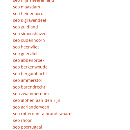
seo mijnsheerenland
seo maasdam
seo heinenoord
seo s-gravendeel
seo zuidland
seo simonshaven
seo oudenhoorn
seo heenvliet
seo geervliet
seo abbenbroek
seo berkenwoude
seo bergambacht
seo ammerstol
seo barendrecht
seo zwammerdam
seo alphen-aan-den-rijn
seo aarlanderveen
seo rotterdam-albrandswaard
seo rhoon
seo poortugaal