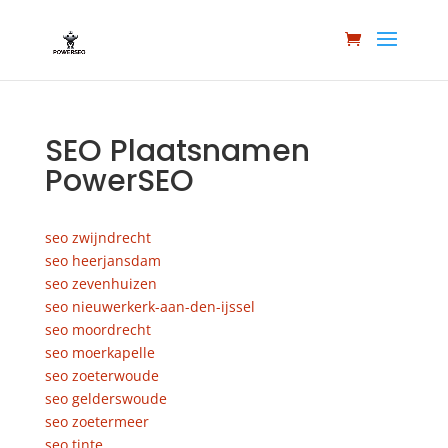
SEO Plaatsnamen
PowerSEO
seo zwijndrecht
seo heerjansdam
seo zevenhuizen
seo nieuwerkerk-aan-den-ijssel
seo moordrecht
seo moerkapelle
seo zoeterwoude
seo gelderswoude
seo zoetermeer
seo tinte