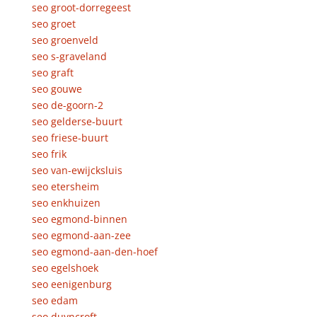
seo groot-dorregeest
seo groet
seo groenveld
seo s-graveland
seo graft
seo gouwe
seo de-goorn-2
seo gelderse-buurt
seo friese-buurt
seo frik
seo van-ewijcksluis
seo etersheim
seo enkhuizen
seo egmond-binnen
seo egmond-aan-zee
seo egmond-aan-den-hoef
seo egelshoek
seo eenigenburg
seo edam
seo duyncroft