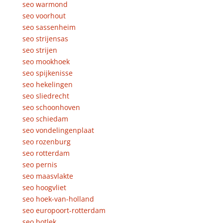
seo warmond
seo voorhout
seo sassenheim
seo strijensas
seo strijen
seo mookhoek
seo spijkenisse
seo hekelingen
seo sliedrecht
seo schoonhoven
seo schiedam
seo vondelingenplaat
seo rozenburg
seo rotterdam
seo pernis
seo maasvlakte
seo hoogvliet
seo hoek-van-holland
seo europoort-rotterdam
seo botlek