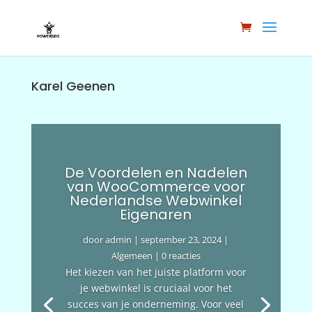
Karel Geenen
De Voordelen en Nadelen
van WooCommerce voor
Nederlandse Webwinkel
Eigenaren
door
admin
|
september 23, 2024
|
Algemeen
| 0 reacties
Het kiezen van het juiste platform voor
je webwinkel is cruciaal voor het
succes van je onderneming. Voor veel