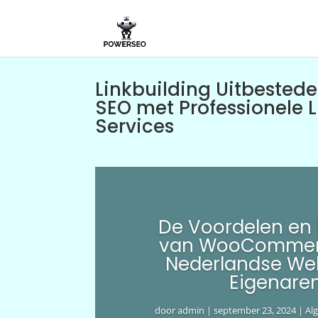
Linkbuilding Uitbestede
SEO met Professionele L
Services
De Voordelen en
van WooCommer
Nederlandse We
Eigenare
door
admin
|
september 23, 2024
|
Al