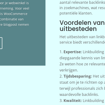
aantal relevante backlin
oor je webwinkel is
in zoekmachines, wat resu
erneming. Voor veel
potentiële klanten.
n is WooCommerce
 combinatie van
Voordelen van 
deze blogpost nemen
uitbesteden
Het uitbesteden van linkb
service biedt verschillen
Expertise:
Linkbuilding
diepgaande kennis van lin
Ze weten hoe ze relevant
verkrijgen.
Tijdsbesparing:
Het uit
staat om je te richten op 
terwijl professionals zic
waardevolle backlinks.
Kwaliteit:
Linkbuilding