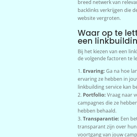
breed netwerk van relev
backlinks verkrijgen die d
website vergroten.
Waar op te let
een linkbuildi
Bij het kiezen van een lin
de volgende factoren te le
Ervaring:
Ga na hoe lang
ervaring ze hebben in jou
linkbuilding service kan b
Portfolio:
Vraag naar vo
campagnes die ze hebben 
hebben behaald.
Transparantie:
Een bet
transparant zijn over hu
voortgang van jouw camp