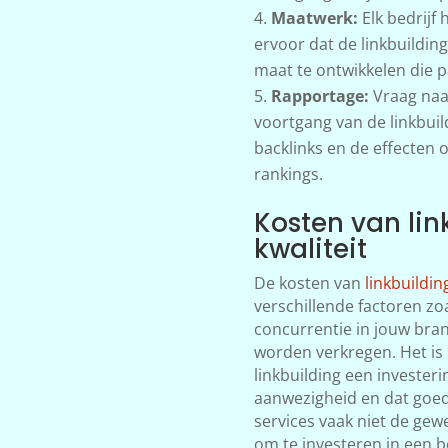
Maatwerk:
Elk bedrijf
ervoor dat de linkbuilding
maat te ontwikkelen die pa
Rapportage:
Vraag naa
voortgang van de linkbuil
backlinks en de effecten
rankings.
Kosten van link
kwaliteit
De kosten van
linkbuildin
verschillende factoren z
concurrentie in jouw bran
worden verkregen. Het is 
linkbuilding een investeri
aanwezigheid en dat goed
services vaak niet de gew
om te investeren in een b