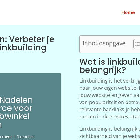
Home
n: Verbeter je
Inhoudsopgave
inkbuilding
Wat is linkbui
belangrijk?
Linkbuilding is het verkri
naar jouw eigen website.
jouw website en geven aa
 Nadelen
van populariteit en betr
ce voor
relevante backlinks je heb
bwinkel
ranken in de zoekresultat
n
Linkbuilding is belangrijk
zichtbaarheid van je webs
gemeen
| 0 reacties