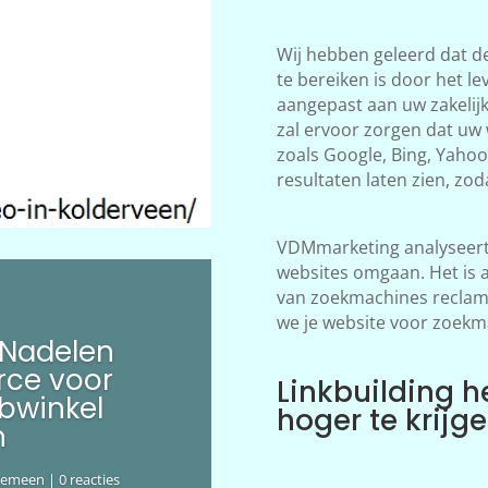
Wij hebben geleerd dat d
te bereiken is door het le
aangepast aan uw zakelij
zal ervoor zorgen dat uw
zoals Google, Bing, Yahoo!
resultaten laten zien, zod
VDMmarketing analyseert 
websites omgaan. Het is 
van zoekmachines reclame
we je website voor zoekm
 Nadelen
ce voor
Linkbuilding h
bwinkel
hoger te krijg
n
gemeen
| 0 reacties