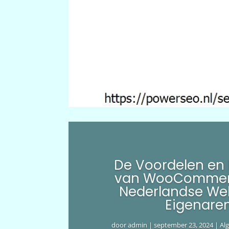
De Voordelen en
van WooCommer
Nederlandse We
Eigenare
door
admin
|
september 23, 2024
|
Al