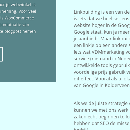
oor je webwinkel is
erneming. Voor veel
Linkbuilding is een van d
n is WooCommerce
is iets dat we heel serieu
 combinatie van
website hoger in de Google
deze blogpost nemen
Google staat, kun je meer
je aanbiedt. Maar linkbuil
een linkje op een andere s
Iets wat VDMmarketing vol
service (niemand in Neder
ontwikkelde tools gebrui
voordelige prijs gebruik 
dit effect. Vooral als u l
van Google in Kolderveen
Als we de juiste strategie
kunnen we met ons werk 
zaken echt beginnen te lop
hebben dat SEO de misse
bedrijf.