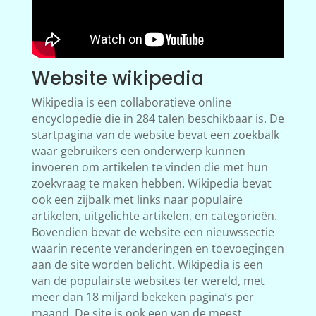
Website wikipedia
Wikipedia is een collaboratieve online
encyclopedie die in 284 talen beschikbaar is. De
startpagina van de website bevat een zoekbalk
waar gebruikers een onderwerp kunnen
invoeren om artikelen te vinden die met hun
zoekvraag te maken hebben. Wikipedia bevat
ook een zijbalk met links naar populaire
artikelen, uitgelichte artikelen, en categorieën.
Bovendien bevat de website een nieuwssectie
waarin recente veranderingen en toevoegingen
aan de site worden belicht. Wikipedia is een
van de populairste websites ter wereld, met
meer dan 18 miljard bekeken pagina’s per
maand. De site is ook een van de meest