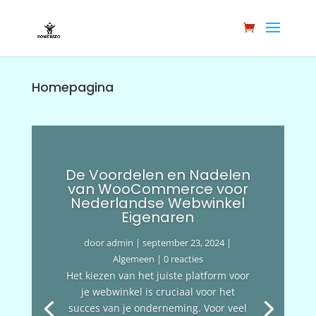
Homepagina
De Voordelen en Nadelen
van WooCommerce voor
Nederlandse Webwinkel
Eigenaren
door
admin
|
september 23, 2024
|
Algemeen
| 0 reacties
Het kiezen van het juiste platform voor
je webwinkel is cruciaal voor het
succes van je onderneming. Voor veel