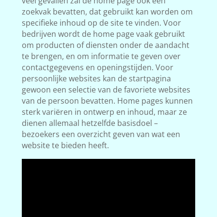
veel gevallen zal de home page ook een
zoekvak bevatten, dat gebruikt kan worden om
specifieke inhoud op de site te vinden. Voor
bedrijven wordt de home page vaak gebruikt
om producten of diensten onder de aandacht
te brengen, en om informatie te geven over
contactgegevens en openingstijden. Voor
persoonlijke websites kan de startpagina
gewoon een selectie van de favoriete websites
van de persoon bevatten. Home pages kunnen
sterk variëren in ontwerp en inhoud, maar ze
dienen allemaal hetzelfde basisdoel –
bezoekers een overzicht geven van wat een
website te bieden heeft.