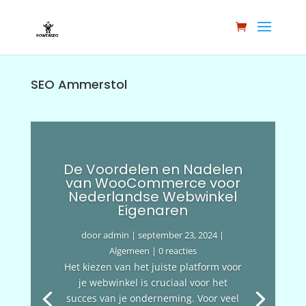
SEO Ammerstol
De Voordelen en Nadelen
van WooCommerce voor
Nederlandse Webwinkel
Eigenaren
door
admin
|
september 23, 2024
|
Algemeen
| 0 reacties
Het kiezen van het juiste platform voor
je webwinkel is cruciaal voor het
succes van je onderneming. Voor veel