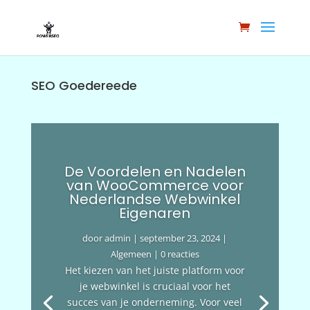
SEO Goedereede
De Voordelen en Nadelen
van WooCommerce voor
Nederlandse Webwinkel
Eigenaren
door
admin
|
september 23, 2024
|
Algemeen
| 0 reacties
Het kiezen van het juiste platform voor
je webwinkel is cruciaal voor het
succes van je onderneming. Voor veel