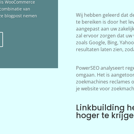
n is WooCommerce
 combinatie van
Wij hebben geleerd dat d
deze blogpost nemen
te bereiken is door het le
aangepast aan uw zakelij
zal ervoor zorgen dat uw
zoals Google, Bing, Yahoo!
resultaten laten zien, zod
PowerSEO analyseert rege
omgaan. Het is aangetoon
zoekmachines reclames ov
je website voor zoekmach
Linkbuilding h
hoger te krijg