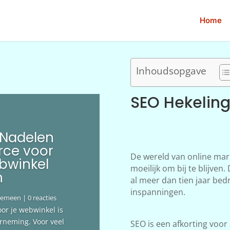
Home
Inhoudsopgave
SEO Hekelin
 Nadelen
ce voor
De wereld van online mar
bwinkel
moeilijk om bij te blijve
n
al meer dan tien jaar bedr
inspanningen.
gemeen
| 0 reacties
oor je webwinkel is
erneming. Voor veel
SEO is een afkorting voor