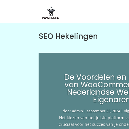
SEO Hekelingen
De Voordelen en
van WooCommer
Nederlandse We
Eigenare
door
admin
|
september 23, 2024
|
Al
Het kiezen van het juiste platform v
cruciaal voor het succes van je ond