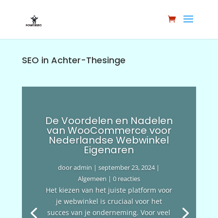
SEO in Achter-Thesinge
De Voordelen en Nadelen
van WooCommerce voor
Nederlandse Webwinkel
Eigenaren
door
admin
|
september 23, 2024
|
Algemeen
| 0 reacties
Het kiezen van het juiste platform voor
je webwinkel is cruciaal voor het
succes van je onderneming. Voor veel