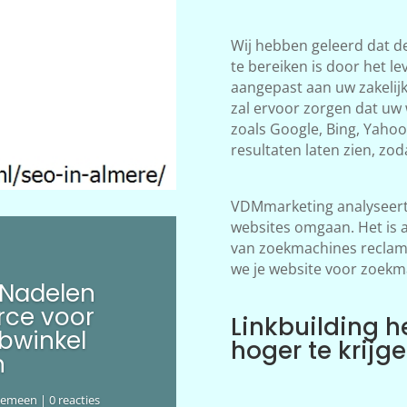
Wij hebben geleerd dat d
te bereiken is door het le
aangepast aan uw zakelij
zal ervoor zorgen dat uw
zoals Google, Bing, Yahoo!
resultaten laten zien, zod
VDMmarketing analyseert 
websites omgaan. Het is 
van zoekmachines reclame
we je website voor zoekm
 Nadelen
ce voor
Linkbuilding h
bwinkel
hoger te krijg
n
gemeen
| 0 reacties