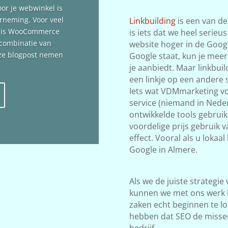
oor je webwinkel is
erneming. Voor veel
Linkbuilding
is een van de
n is WooCommerce
is iets dat we heel serieu
 combinatie van
website hoger in de Google
deze blogpost nemen
Google staat, kun je meer
je aanbiedt. Maar linkbuil
een linkje op een andere s
Iets wat VDMmarketing vol
service (niemand in Neder
ontwikkelde tools gebrui
voordelige prijs gebruik 
effect. Vooral als u lokaa
Google in Almere.
Als we de juiste strategie
kunnen we met ons werk 
zaken echt beginnen te lop
hebben dat SEO de misse
bedrijf.