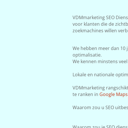
VDMmarketing SEO Dienste
voor klanten die de zicht
zoekmachines willen verb
We hebben meer dan 10 j
optimalisatie.
We kennen minstens veel 
Lokale en nationale optima
VDMmarketing rangschikt j
te ranken in
Google Maps
Waarom zou u SEO uitbes
Waarom zou je SEO dienst