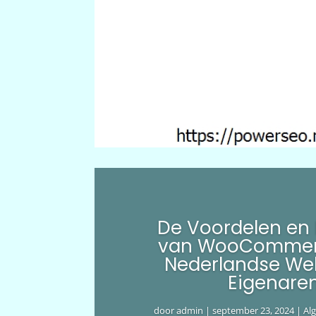
De Voordelen en
van WooCommer
Nederlandse We
Eigenare
door
admin
|
september 23, 2024
|
Al