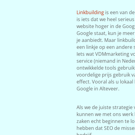
Linkbuilding
is een van de
is iets dat we heel serieu
website hoger in de Google
Google staat, kun je meer
je aanbiedt. Maar linkbuil
een linkje op een andere s
Iets wat VDMmarketing vol
service (niemand in Neder
ontwikkelde tools gebrui
voordelige prijs gebruik v
effect. Vooral als u lokaa
Google in Alteveer.
Als we de juiste strategie
kunnen we met ons werk 
zaken echt beginnen te lop
hebben dat SEO de misse
bedrijf.