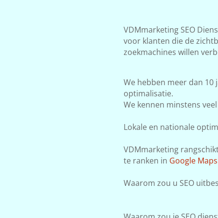
VDMmarketing SEO Dienste
voor klanten die de zicht
zoekmachines willen verb
We hebben meer dan 10 j
optimalisatie.
We kennen minstens veel 
Lokale en nationale optima
VDMmarketing rangschikt j
te ranken in
Google Maps
Waarom zou u SEO uitbest
Waarom zou je SEO dienst