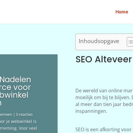
Home
Inhoudsopgave
SEO Alteveer
 Nadelen
ce voor
De wereld van online mar
bwinkel
moeilijk om bij te blijve
n
al meer dan tien jaar bedr
inspanningen.
gemeen
| 0 reacties
oor je webwinkel is
erneming. Voor veel
SEO is een afkorting voor