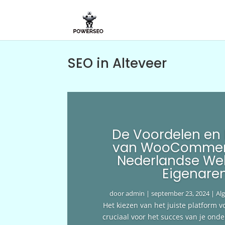
SEO in Alteveer
De Voordelen en
van WooCommer
Nederlandse We
Eigenare
door
admin
|
september 23, 2024
|
Al
Het kiezen van het juiste platform v
cruciaal voor het succes van je ond