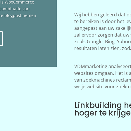
n is WooCommerce
 combinatie van
Wij hebben geleerd dat d
deze blogpost nemen
te bereiken is door het le
aangepast aan uw zakelij
zal ervoor zorgen dat uw
zoals Google, Bing, Yahoo!
resultaten laten zien, zod
VDMmarketing analyseert 
websites omgaan. Het is 
van zoekmachines reclame
we je website voor zoekm
Linkbuilding h
hoger te krijg