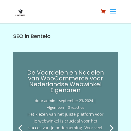
SEO in Bentelo
De Voordelen en Nadelen
van WooCommerce voor
Nederlandse Webwinkel
Eigenaren
door
admin
|
september 23, 2024
|
Algemeen
| 0 reacties
Het kiezen van het juiste platform voor
je webwinkel is cruciaal voor het
succes van je onderneming. Voor veel