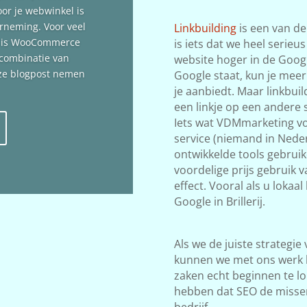
oor je webwinkel is
erneming. Voor veel
Linkbuilding
is een van de
n is WooCommerce
is iets dat we heel serieu
 combinatie van
website hoger in de Google
deze blogpost nemen
Google staat, kun je meer
je aanbiedt. Maar linkbuil
een linkje op een andere s
Iets wat VDMmarketing vol
service (niemand in Neder
ontwikkelde tools gebrui
voordelige prijs gebruik va
effect. Vooral als u lokaa
Google in Brillerij.
Als we de juiste strategie
kunnen we met ons werk 
zaken echt beginnen te lop
hebben dat SEO de misse
bedrijf.