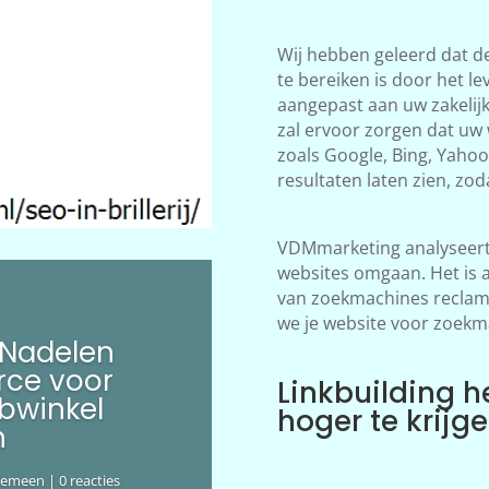
Wij hebben geleerd dat d
te bereiken is door het le
aangepast aan uw zakelij
zal ervoor zorgen dat uw
zoals Google, Bing, Yahoo!
resultaten laten zien, zod
VDMmarketing analyseert 
websites omgaan. Het is 
van zoekmachines reclame
we je website voor zoekm
 Nadelen
ce voor
Linkbuilding h
bwinkel
hoger te krijg
n
gemeen
| 0 reacties