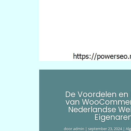
De Voordelen en
van WooCommer
Nederlandse We
Eigenare
door
admin
|
september 23, 2024
|
Al