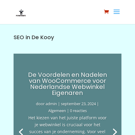
SEO in De Kooy
De Voordelen en Nadelen
van WooCommerce voor
Nederlandse Webwinkel
Eigenaren
door
admin
|
september 23, 2024
|
Algemeen
| 0 reacties
Het kiezen van het juiste platform voor
je webwinkel is cruciaal voor het
succes van je onderneming. Voor veel