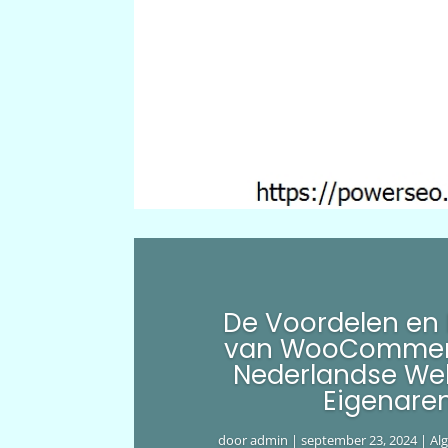
De Voordelen en
van WooCommer
Nederlandse We
Eigenare
door
admin
|
september 23, 2024
|
Al