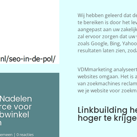
Wij hebben geleerd dat d
te bereiken is door het le
aangepast aan uw zakelij
zal ervoor zorgen dat uw
zoals Google, Bing, Yahoo!
resultaten laten zien, zod
VDMmarketing analyseert 
websites omgaan. Het is 
van zoekmachines reclame
we je website voor zoekm
 Nadelen
ce voor
Linkbuilding h
bwinkel
hoger te krijg
n
gemeen
| 0 reacties