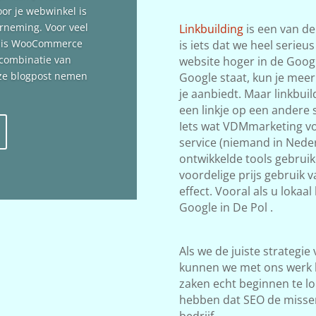
oor je webwinkel is
erneming. Voor veel
Linkbuilding
is een van de
n is WooCommerce
is iets dat we heel serieu
 combinatie van
website hoger in de Google
deze blogpost nemen
Google staat, kun je meer
je aanbiedt. Maar linkbuil
een linkje op een andere s
Iets wat VDMmarketing vol
service (niemand in Neder
ontwikkelde tools gebrui
voordelige prijs gebruik v
effect. Vooral als u lokaa
Google in De Pol .
Als we de juiste strategie
kunnen we met ons werk 
zaken echt beginnen te lop
hebben dat SEO de misse
bedrijf.