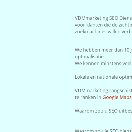
VDMmarketing SEO Dienste
voor klanten die de zicht
zoekmachines willen verb
We hebben meer dan 10 j
optimalisatie.
We kennen minstens veel 
Lokale en nationale optima
VDMmarketing rangschikt j
te ranken in
Google Maps
Waarom zou u SEO uitbest
Waarom zou je SEO dienst