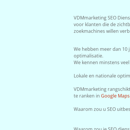
VDMmarketing SEO Dienste
voor klanten die de zicht
zoekmachines willen verb
We hebben meer dan 10 j
optimalisatie.
We kennen minstens veel 
Lokale en nationale optima
VDMmarketing rangschikt j
te ranken in
Google Maps
Waarom zou u SEO uitbes
Waarom zou je SEO dienst