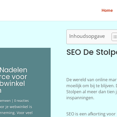
Home
Inhoudsopgave
SEO De Stol
 Nadelen
ce voor
De wereld van online mar
bwinkel
moeilijk om bij te blijve
n
Stolpen al meer dan tien j
inspanningen.
gemeen
| 0 reacties
oor je webwinkel is
erneming. Voor veel
SEO is een afkorting voor