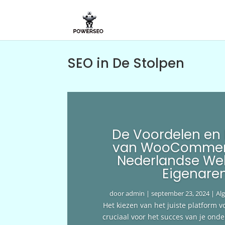
SEO in De Stolpen
De Voordelen en
van WooCommer
Nederlandse We
Eigenare
door
admin
|
september 23, 2024
|
Al
Het kiezen van het juiste platform v
cruciaal voor het succes van je ond