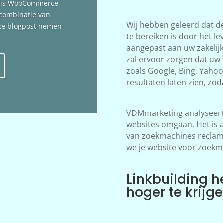
n is WooCommerce
 combinatie van
Wij hebben geleerd dat d
deze blogpost nemen
te bereiken is door het le
aangepast aan uw zakelij
zal ervoor zorgen dat uw
zoals Google, Bing, Yahoo!
resultaten laten zien, zod
VDMmarketing analyseert 
websites omgaan. Het is 
van zoekmachines reclame
we je website voor zoekm
Linkbuilding h
hoger te krijg